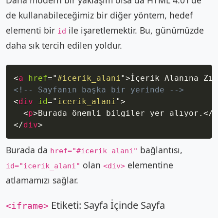
Daha modern bir yaklaşım olsa da HTML 4.01'de
de kullanabileceğimiz bir diğer yöntem, hedef
elementi bir
ile işaretlemektir. Bu, günümüzde
id
daha sık tercih edilen yoldur.
Copy
<
a
href
=
"
#icerik_alani
"
>
İçerik Alanına Zıp
<!-- Sayfanın başka bir yerinde -->
<
div
id
=
"
icerik_alani
"
>
<
p
>
Burada önemli bilgiler yer alıyor.
</
p
</
div
>
Burada da
bağlantısı,
href="#icerik_alani"
olan
elementine
id="icerik_alani"
<div>
atlamamızı sağlar.
Etiketi: Sayfa İçinde Sayfa
<iframe>