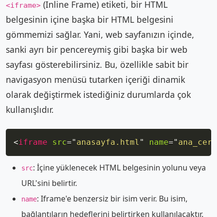
(Inline Frame) etiketi, bir HTML
<iframe>
belgesinin içine başka bir HTML belgesini
gömmemizi sağlar. Yani, web sayfanızın içinde,
sanki ayrı bir pencereymiş gibi başka bir web
sayfası gösterebilirsiniz. Bu, özellikle sabit bir
navigasyon menüsü tutarken içeriği dinamik
olarak değiştirmek istediğiniz durumlarda çok
kullanışlıdır.
Copy
<
iframe
src
=
"
anasayfa.html
"
name
=
"
ana_cerc
: İçine yüklenecek HTML belgesinin yolunu veya
src
URL'sini belirtir.
: Iframe'e benzersiz bir isim verir. Bu isim,
name
bağlantıların hedeflerini belirtirken kullanılacaktır.