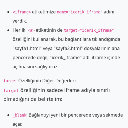
etiketimize
adını
<iframe>
name="icerik_iframe"
verdik.
Her iki
etiketinin de
<a>
target="icerik_iframe"
özelliğini kullanarak, bu bağlantılara tıklandığında
"sayfa1.html" veya "sayfa2.html" dosyalarının ana
pencerede değil, "icerik_iframe" adlı iframe içinde
açılmasını sağlıyoruz.
Özelliğinin Diğer Değerleri
target
özelliğinin sadece iframe adıyla sınırlı
target
olmadığını da belirtelim:
: Bağlantıyı yeni bir pencerede veya sekmede
_blank
açar.