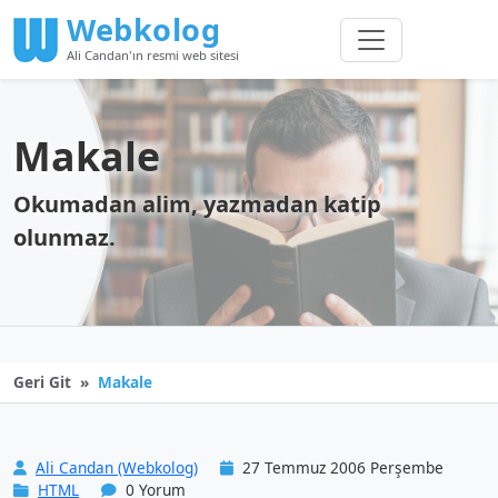
Webkolog
Ali Candan'ın resmi web sitesi
Makale
Okumadan alim, yazmadan katip
olunmaz.
Geri Git
Makale
Ali Candan (Webkolog)
27 Temmuz 2006 Perşembe
HTML
0 Yorum