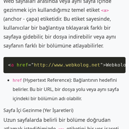
Web sayfaları arasında veya aynı sayfa içinde
gezinmek için kullandığımız temel etiket
<a>
(anchor - çapa) etiketidir. Bu etiket sayesinde,
kullanıcılar bir bağlantıya tıklayarak farklı bir
sayfaya gidebilir, bir dosya indirebilir veya aynı
sayfanın farklı bir bölümüne atlayabilirler.
Copy
<
a
href
=
"
http://www.webkolog.net
"
>
Webkolog
(Hypertext Reference): Bağlantının hedefini
href
belirler. Bu bir URL, bir dosya yolu veya aynı sayfa
içindeki bir bölümün adı olabilir.
Sayfa İçi Gezinme (Yer İşaretleri)
Uzun sayfalarda belirli bir bölüme doğrudan
atlamak istediğimizde
etiketini bir yer işareti