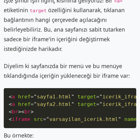
İşte şimdi işin ilginç kısmına geliyoruz! Bir
<a>
etiketinin
özelliğini kullanarak, tıklanan
target
bağlantının hangi çerçevede açılacağını
belirleyebiliriz. Bu, ana sayfanızı sabit tutarken
sadece bir iframe'in içeriğini değiştirmek
istediğinizde harikadır.
Diyelim ki sayfanızda bir menü ve bu menüye
tıklandığında içeriğin yükleneceği bir iframe var:
Copy
<
a
href
=
"
sayfa1.html
"
target
=
"
icerik_ifram
<
a
href
=
"
sayfa2.html
"
target
=
"
icerik_ifram
<
br
>
<
br
>
<
iframe
src
=
"
varsayilan_icerik.html
"
name
=
Bu örnekte: