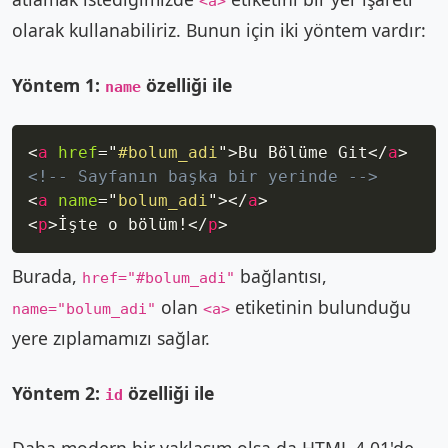
<a>
olarak kullanabiliriz. Bunun için iki yöntem vardır:
Yöntem 1:
özelliği ile
name
Copy
<
a
href
=
"
#bolum_adi
"
>
Bu Bölüme Git
</
a
>
<!-- Sayfanın başka bir yerinde -->
<
a
name
=
"
bolum_adi
"
>
</
a
>
<
p
>
İşte o bölüm!
</
p
>
Burada,
bağlantısı,
href="#bolum_adi"
olan
etiketinin bulunduğu
name="bolum_adi"
<a>
yere zıplamamızı sağlar.
Yöntem 2:
özelliği ile
id