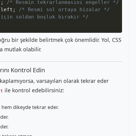
t
;
/* Resmin tekrarlanmasını engeller */
 left
;
/* Resmi sol ortaya hizalar */
 için soldan boşluk bırakır */
ru bir şekilde belirtmek çok önemlidir. Yol, CSS
mutlak olabilir.
rını Kontrol Edin
kaplamıyorsa, varsayılan olarak tekrar eder
ile kontrol edebilirsiniz:
at
hem dikeyde tekrar eder.
der.
der.