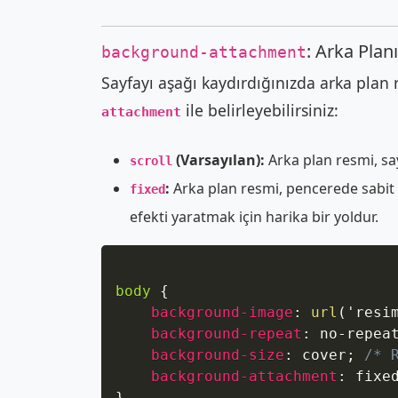
: Arka Pla
background-attachment
Sayfayı aşağı kaydırdığınızda arka plan
ile belirleyebilirsiniz:
attachment
(Varsayılan):
Arka plan resmi, sayf
scroll
:
Arka plan resmi, pencerede sabit k
fixed
efekti yaratmak için harika bir yoldur.
body
{
background-image
:
url
(
'resi
background-repeat
:
 no-repea
background-size
:
 cover
;
/* 
background-attachment
:
 fixe
}