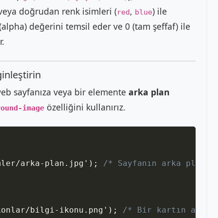
 veya doğrudan renk isimleri (
,
) ile
red
blue
 (alpha) değerini temsil eder ve 0 (tam şeffaf) ile
r.
inleştirin
web sayfanıza veya bir elemente
arka plan
özelliğini kullanırız.
round-image
Copy
mler/arka-plan.jpg'
)
;
/* Sayfanın arka planın
konlar/bilgi-ikonu.png'
)
;
/* Bir kartın arka 