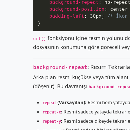
background-repeat
:
 no-repea
background-position
:
 center
padding-left
:
 30px
;
/* İkon
}
fonksiyonu içine resmin yolunu doğ
url()
dosyasının konumuna göre göreceli veya 
: Resim Tekrarla
background-repeat
Arka plan resmi küçükse veya tüm alanı 
(döşenir). Bu davranışı
background-repe
(Varsayılan):
Resmi hem yatayda 
repeat
:
Resmi sadece yatayda tekrar e
repeat-x
:
Resmi sadece dikeyde tekrar e
repeat-y