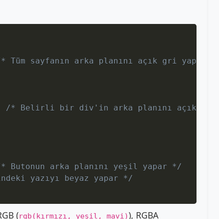
Copy
/* Tüm sayfanın arka planını açık gri yapar *
;
/* Belirli bir div'in arka planını açık mav
/* Butonun arka planını yeşil yapar */
indeki yazıyı beyaz yapar */
 RGB (
), RGBA
rgb(kırmızı, yeşil, mavi)