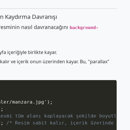
nın Kaydırma Davranışı
 resminin nasıl davranacağını
background-
a içeriğiyle birlikte kayar.
alır ve içerik onun üzerinden kayar. Bu, "parallax"
Copy
mler/manzara.jpg'
)
;
t
;
Resmi tüm alanı kaplayacak şekilde boyutlandı
d
;
/* Resim sabit kalır, içerik üzerinde kaya