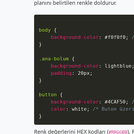
planını belirtilen renkle doldurur.
body
{
background-color
:
 #f0f0f0
;
}
.ana-bolum
{
background-color
:
 lightblue
padding
:
 20px
;
}
button
{
background-color
:
 #4CAF50
;
color
:
 white
;
/* Buton üzer
}
Renk değerlerini HEX kodları (
),
#RRGGBB