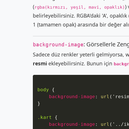
(
)
rgba(kırmızı, yeşil, mavi, opaklık)
belirleyebilirsiniz. RGBA'daki 'A', opaklık
1 (tamamen opak) arasında bir değer alı
: Görsellerle Zeng
background-image
Sadece düz renkler yeterli gelmiyorsa, 
resmi
ekleyebilirsiniz. Bunun için
backg
body
{
background-image
:
url
(
'resi
}
.kart
{
background-image
:
url
(
'../i