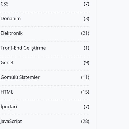
CSS
(7)
Donanım
(3)
Elektronik
(21)
/
Front-End Geliştirme
(1)
Genel
(9)
i yapar */
Gömülü Sistemler
(11)
HTML
(15)
İpuçları
(7)
JavaScript
(28)