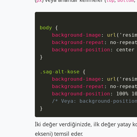
px
top
bottom
body
{
background-image
:
url
(
'resi
background-repeat
:
 no-repea
background-position
:
 center
}
.sag-alt-kose
{
background-image
:
url
(
'resi
background-repeat
:
 no-repea
background-position
:
 100% 1
/* Veya: background-positio
}
İki değer verdiğinizde, ilk değer yatay 
ekseni) temsil eder.