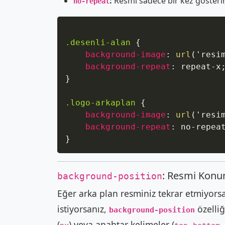
:
Resmi sadece bir kez gösterir
no-repeat
.desenli-alan
{
background-image
:
url
(
'resi
background-repeat
:
 repeat-x
}
.logo-arkaplan
{
background-image
:
url
(
'resi
background-repeat
:
 no-repea
}
: Resmi Konu
background-position
Eğer arka plan resminiz tekrar etmiyors
istiyorsanız,
özelliğ
background-position
(
) veya anahtar kelimeler (
,
,