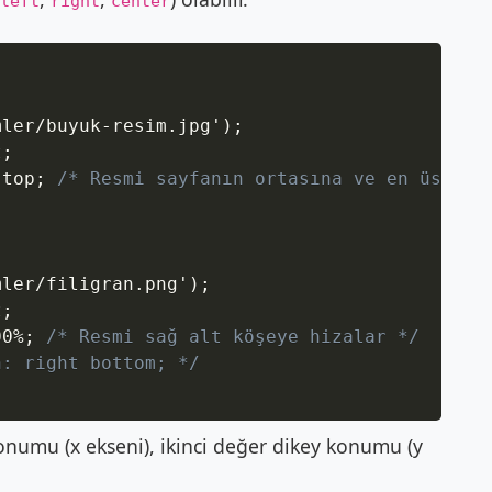
left
right
center
Copy
mler/buyuk-resim.jpg'
)
;
t
;
 top
;
/* Resmi sayfanın ortasına ve en üstüne
mler/filigran.png'
)
;
t
;
00%
;
/* Resmi sağ alt köşeye hizalar */
n: right bottom; */
konumu (x ekseni), ikinci değer dikey konumu (y