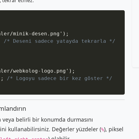
, tekrar etmez.
Copy
mler/minik-desen.png'
)
;
;
/* Deseni sadece yatayda tekrarla */
mler/webkolog-logo.png'
)
;
t
;
/* Logoyu sadece bir kez göster */
mlandırın
a veya belirli bir konumda durmasını
ini kullanabilirsiniz. Değerler yüzdeler (
), piksel
%
,
,
) olabilir.