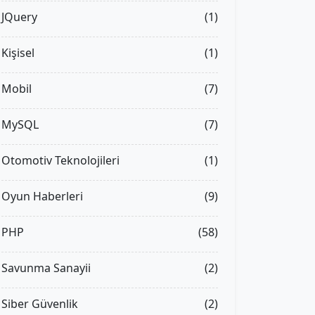
JQuery
(1)
Kişisel
(1)
Mobil
(7)
MySQL
(7)
Otomotiv Teknolojileri
(1)
Oyun Haberleri
(9)
PHP
(58)
a resim ekler */
Savunma Sanayii
(2)
Siber Güvenlik
(2)
planına ikon ekler */