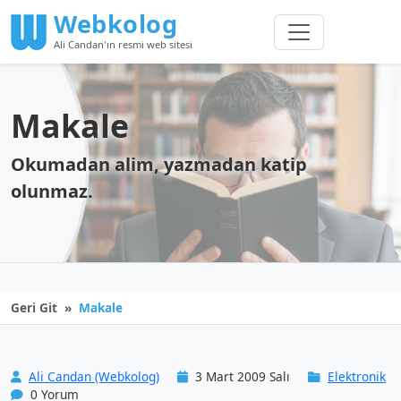
Webkolog
Ali Candan'ın resmi web sitesi
Makale
Okumadan alim, yazmadan katip
olunmaz.
Geri Git
Makale
Ali Candan (Webkolog)
3 Mart 2009 Salı
Elektronik
0 Yorum