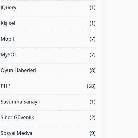
JQuery
(1)
Kişisel
(1)
Mobil
(7)
MySQL
(7)
Oyun Haberleri
(8)
PHP
(58)
Savunma Sanayii
(1)
Siber Güvenlik
(2)
Sosyal Medya
(9)