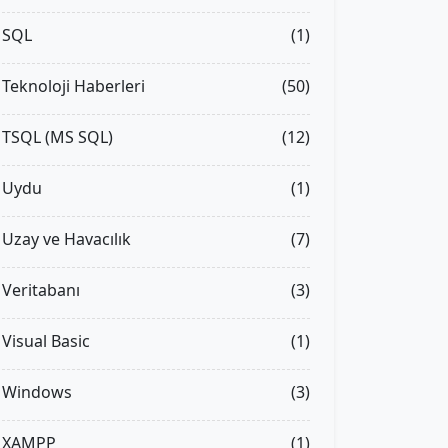
SQL
(1)
Teknoloji Haberleri
(50)
TSQL (MS SQL)
(12)
Uydu
(1)
Uzay ve Havacılık
(7)
Veritabanı
(3)
Visual Basic
(1)
Windows
(3)
XAMPP
(1)