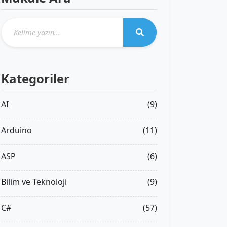
Kategoriler
AI
(9)
Arduino
(11)
ASP
(6)
Bilim ve Teknoloji
(9)
C#
(57)