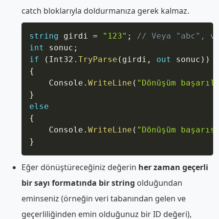
catch bloklarıyla doldurmanıza gerek kalmaz.
Copy
string
 girdi 
=
"123"
;
// Veya "abc", v
int
 sonuc
;
if
(
Int32
.
TryParse
(
girdi
,
out
 sonuc
)
)
{
    Console
.
WriteLine
(
"Dönüşüm başarıl
}
else
{
    Console
.
WriteLine
(
"Dönüşüm başarıs
}
Eğer dönüştüreceğiniz değerin
her zaman geçerli
bir sayı formatında bir string
olduğundan
eminseniz (örneğin veri tabanından gelen ve
geçerliliğinden emin olduğunuz bir ID değeri),