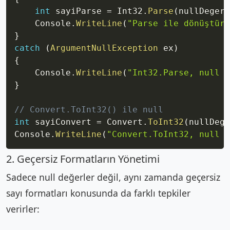
int
 sayiParse 
=
 Int32
.
Parse
(
nullDeger
)
    Console
.
WriteLine
(
"Parse ile dönüştürü
}
catch
(
ArgumentNullException
 ex
)
{
    Console
.
WriteLine
(
"Int32.Parse, null d
}
// Convert.ToInt32() ile null
int
 sayiConvert 
=
 Convert
.
ToInt32
(
nullDege
Console
.
WriteLine
(
"Convert.ToInt32, null d
2. Geçersiz Formatların Yönetimi
Sadece null değerler değil, aynı zamanda geçersiz
sayı formatları konusunda da farklı tepkiler
verirler: