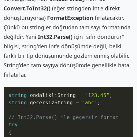
Convert.ToInt32()
(eğer stringden int'e direkt
dönüştürüyorsa)
FormatException
fırlatacaktır.
Çünkü bu stringler doğrudan tam sayı formatında
değildir. Yani
Int32.Parse()
için "sıfır döndürür"
bilgisi, string'den int'e dönüşümde değil, belki
farklı bir tip dönüşümünde gözlemlenmiş olabilir.
String'den tam sayıya dönüşümde genellikle hata
fırlatırlar.
Copy
string
 ondalikliString 
=
"123.45"
;
string
 gecersizString 
=
"abc"
;
// Int32.Parse() ile geçersiz format
try
{