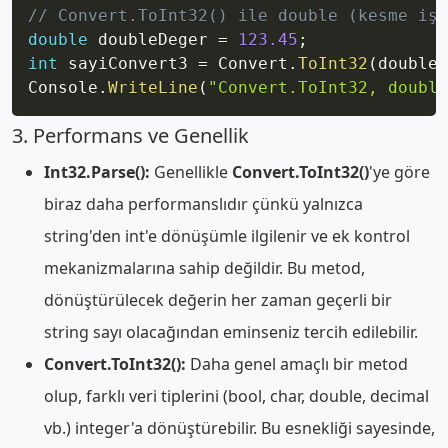
// Convert.ToInt32() ile double (kesme işl
double
 doubleDeger 
=
123.45
;
int
 sayiConvert3 
=
 Convert
.
ToInt32
(
doubleD
Console
.
WriteLine
(
"Convert.ToInt32, double
3. Performans ve Genellik
Int32.Parse():
Genellikle
Convert.ToInt32()
'ye göre
biraz daha performanslıdır çünkü yalnızca
string'den int'e dönüşümle ilgilenir ve ek kontrol
mekanizmalarına sahip değildir. Bu metod,
dönüştürülecek değerin her zaman geçerli bir
string sayı olacağından eminseniz tercih edilebilir.
Convert.ToInt32():
Daha genel amaçlı bir metod
olup, farklı veri tiplerini (bool, char, double, decimal
vb.) integer'a dönüştürebilir. Bu esnekliği sayesinde,