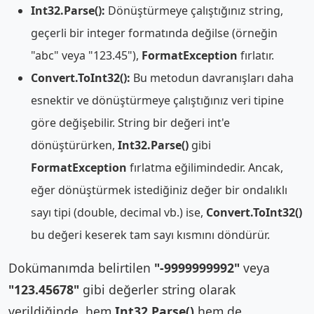
Int32.Parse():
Dönüştürmeye çalıştığınız string,
geçerli bir integer formatında değilse (örneğin
"abc" veya "123.45"),
FormatException
fırlatır.
Convert.ToInt32():
Bu metodun davranışları daha
esnektir ve dönüştürmeye çalıştığınız veri tipine
göre değişebilir. String bir değeri int'e
dönüştürürken,
Int32.Parse()
gibi
FormatException
fırlatma eğilimindedir. Ancak,
eğer dönüştürmek istediğiniz değer bir ondalıklı
sayı tipi (double, decimal vb.) ise,
Convert.ToInt32()
bu değeri keserek tam sayı kısmını döndürür.
Dokümanımda belirtilen
"-9999999992"
veya
"123.45678"
gibi değerler string olarak
verildiğinde, hem
Int32.Parse()
hem de