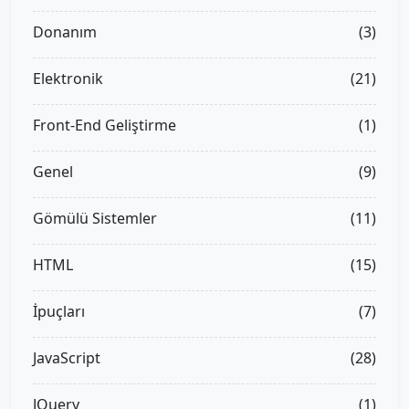
Donanım
(3)
Elektronik
(21)
Front-End Geliştirme
(1)
Genel
(9)
Gömülü Sistemler
(11)
HTML
(15)
İpuçları
(7)
JavaScript
(28)
JQuery
(1)