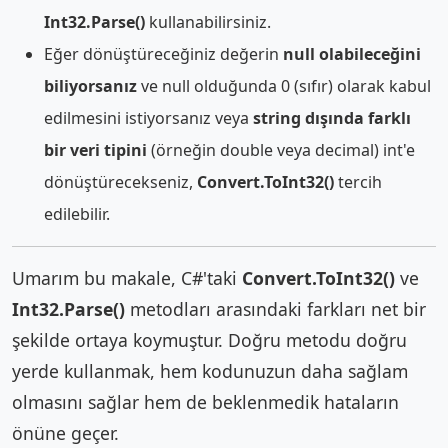
Int32.Parse()
kullanabilirsiniz.
Eğer dönüştüreceğiniz değerin
null olabileceğini
biliyorsanız
ve null olduğunda 0 (sıfır) olarak kabul
edilmesini istiyorsanız veya
string dışında farklı
bir veri tipini
(örneğin double veya decimal) int'e
dönüştürecekseniz,
Convert.ToInt32()
tercih
edilebilir.
Umarım bu makale, C#'taki
Convert.ToInt32()
ve
Int32.Parse()
metodları arasındaki farkları net bir
şekilde ortaya koymuştur. Doğru metodu doğru
yerde kullanmak, hem kodunuzun daha sağlam
olmasını sağlar hem de beklenmedik hataların
önüne geçer.