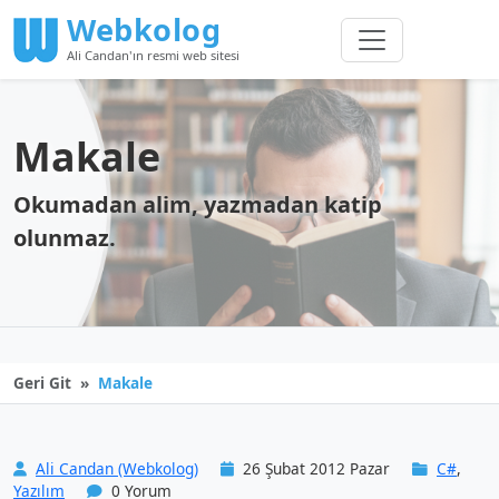
Webkolog
Ali Candan'ın resmi web sitesi
Makale
Okumadan alim, yazmadan katip
olunmaz.
Geri Git
Makale
Ali Candan (Webkolog)
26 Şubat 2012 Pazar
C#
,
Yazılım
0 Yorum