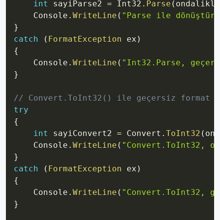
int
 sayiParse2 
=
 Int32
.
Parse
(
ondalikli
    Console
.
WriteLine
(
"Parse ile dönüştürü
}
catch
(
FormatException
 ex
)
{
    Console
.
WriteLine
(
"Int32.Parse, geçers
}
// Convert.ToInt32() ile geçersiz format (
try
{
int
 sayiConvert2 
=
 Convert
.
ToInt32
(
ond
    Console
.
WriteLine
(
"Convert.ToInt32, on
}
catch
(
FormatException
 ex
)
{
    Console
.
WriteLine
(
"Convert.ToInt32, ge
}