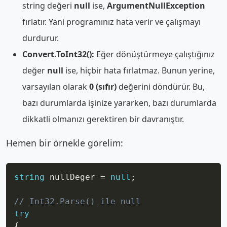
string değeri
null
ise,
ArgumentNullException
fırlatır. Yani programınız hata verir ve çalışmayı
durdurur.
Convert.ToInt32():
Eğer dönüştürmeye çalıştığınız
değer
null
ise, hiçbir hata fırlatmaz. Bunun yerine,
varsayılan olarak
0 (sıfır)
değerini döndürür. Bu,
bazı durumlarda işinize yararken, bazı durumlarda
dikkatli olmanızı gerektiren bir davranıştır.
Hemen bir örnekle görelim:
Copy
string
 nullDeger 
=
null
;
// Int32.Parse() ile null
try
{