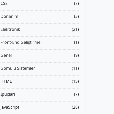
CSS
(7)
Donanım
(3)
Elektronik
(21)
Front-End Geliştirme
(1)
Genel
(9)
Gömülü Sistemler
(11)
HTML
(15)
İpuçları
(7)
JavaScript
(28)