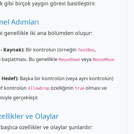
gibi birçok yaygın görevi basitleştirir.
mel Adımları
i genellikle iki ana bölümden oluşur:
- Kaynak):
Bir kontrolün (örneğin
,
TextBox
i başlatması. Bu genellikle
veya
MouseDown
MouseMove
 Hedef):
Başka bir kontrolün (veya aynı kontrolün)
def kontrolün
özelliğinin
olması ve
AllowDrop
true
siyle gerçekleşir.
ellikler ve Olaylar
başlıca özellikler ve olaylar şunlardır: