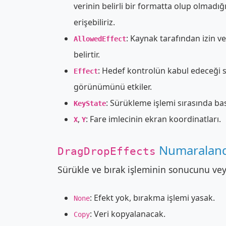
verinin belirli bir formatta olup olmadığı
erişebiliriz.
: Kaynak tarafından izin ve
AllowedEffect
belirtir.
: Hedef kontrolün kabul edeceği sü
Effect
görünümünü etkiler.
: Sürükleme işlemi sırasında basıl
KeyState
,
: Fare imlecinin ekran koordinatları.
X
Y
Numaraland
DragDropEffects
Sürükle ve bırak işleminin sonucunu veya i
: Efekt yok, bırakma işlemi yasak.
None
: Veri kopyalanacak.
Copy