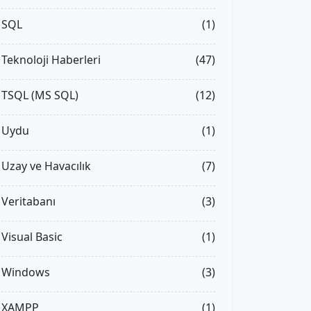
SQL
(1)
Teknoloji Haberleri
(47)
TSQL (MS SQL)
(12)
Uydu
(1)
Uzay ve Havacılık
(7)
Veritabanı
(3)
Visual Basic
(1)
Windows
(3)
XAMPP
(1)