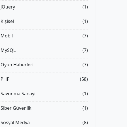
JQuery
(1)
Kişisel
(1)
Mobil
(7)
MySQL
(7)
Oyun Haberleri
(7)
PHP
(58)
Savunma Sanayii
(1)
Siber Güvenlik
(1)
Sosyal Medya
(8)