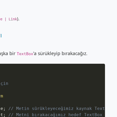
).
ve | Link
ı
aşka bir
'a sürükleyip bırakacağız.
TextBox
Copy
için
rm
ce
;
// Metin sürükleyeceğimiz kaynak TextBox
et
;
// Metni bırakacağımız hedef TextBox