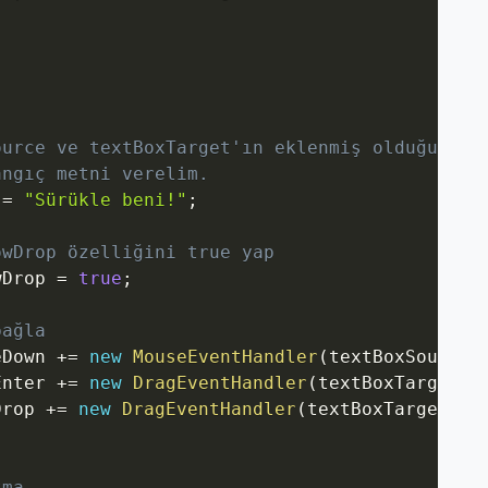
ource ve textBoxTarget'ın eklenmiş olduğunu v
angıç metni verelim.
 
=
"Sürükle beni!"
;
owDrop özelliğini true yap
wDrop 
=
true
;
bağla
eDown 
+=
new
MouseEventHandler
(
textBoxSource_
Enter 
+=
new
DragEventHandler
(
textBoxTarget_D
Drop 
+=
new
DragEventHandler
(
textBoxTarget_Dr
tma