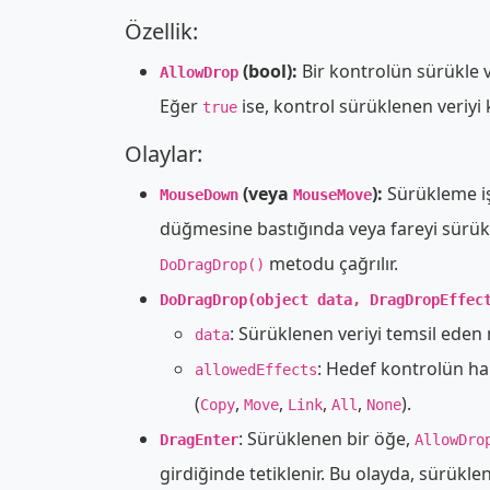
Özellik:
(bool):
Bir kontrolün sürükle v
AllowDrop
Eğer
ise, kontrol sürüklenen veriyi 
true
Olaylar:
(veya
):
Sürükleme işl
MouseDown
MouseMove
düğmesine bastığında veya fareyi sürükl
metodu çağrılır.
DoDragDrop()
DoDragDrop(object data, DragDropEffec
: Sürüklenen veriyi temsil eden n
data
: Hedef kontrolün ha
allowedEffects
(
,
,
,
,
).
Copy
Move
Link
All
None
: Sürüklenen bir öğe,
DragEnter
AllowDro
girdiğinde tetiklenir. Bu olayda, sürükl