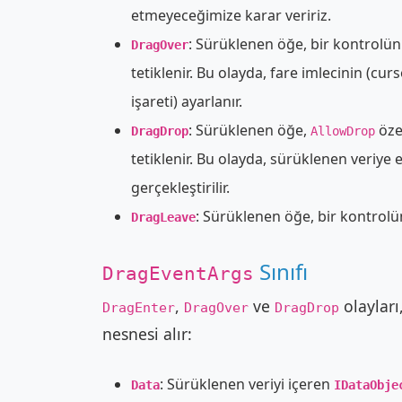
etmeyeceğimize karar veririz.
: Sürüklenen öğe, bir kontrolün 
DragOver
tetiklenir. Bu olayda, fare imlecinin (cu
işareti) ayarlanır.
: Sürüklenen öğe,
öze
DragDrop
AllowDrop
tetiklenir. Bu olayda, sürüklenen veriye er
gerçekleştirilir.
: Sürüklenen öğe, bir kontrolün 
DragLeave
Sınıfı
DragEventArgs
,
ve
olayları
DragEnter
DragOver
DragDrop
nesnesi alır:
: Sürüklenen veriyi içeren
Data
IDataObje