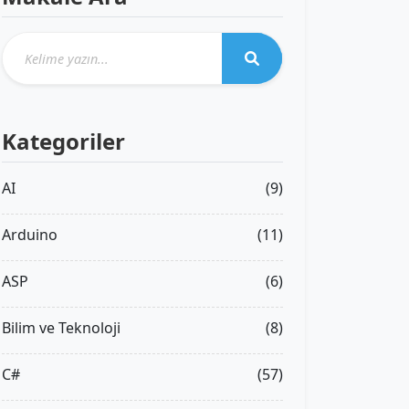
Kategoriler
AI
(9)
Arduino
(11)
ASP
(6)
Bilim ve Teknoloji
(8)
C#
(57)