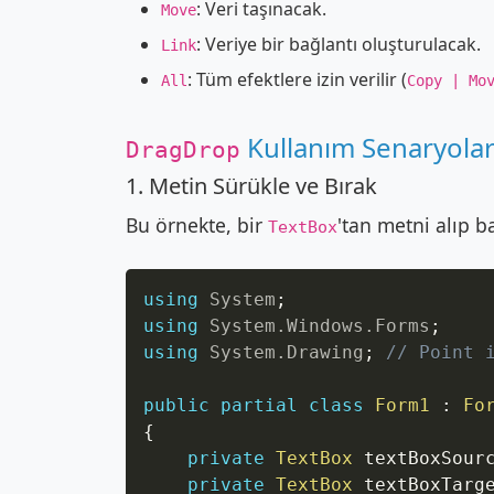
: Veri taşınacak.
Move
: Veriye bir bağlantı oluşturulacak.
Link
: Tüm efektlere izin verilir (
All
Copy | Mo
Kullanım Senaryolar
DragDrop
1. Metin Sürükle ve Bırak
Bu örnekte, bir
'tan metni alıp b
TextBox
using
System
;
using
System
.
Windows
.
Forms
;
using
System
.
Drawing
;
// Point 
public
partial
class
Form1
:
Fo
{
private
TextBox
 textBoxSour
private
TextBox
 textBoxTarg