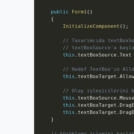
public
Form1
(
)
{
InitializeComponent
(
)
;
// Tasarımcıda textBoxS
// textBoxSource'a başl
this
.
textBoxSource
.
Text
// Hedef TextBox'ın All
this
.
textBoxTarget
.
Allo
// Olay işleyicilerini 
this
.
textBoxSource
.
Mous
this
.
textBoxTarget
.
Drag
this
.
textBoxTarget
.
Drag
}
// Sürükleme işlemini başla