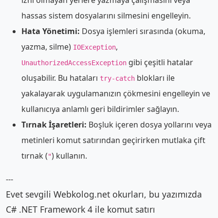
izni olmayan yerlere yazmaya çalışmasını veya
hassas sistem dosyalarını silmesini engelleyin.
Hata Yönetimi:
Dosya işlemleri sırasında (okuma,
yazma, silme)
,
IOException
gibi çeşitli hatalar
UnauthorizedAccessException
oluşabilir. Bu hataları
blokları ile
try-catch
yakalayarak uygulamanızın çökmesini engelleyin ve
kullanıcıya anlamlı geri bildirimler sağlayın.
Tırnak İşaretleri:
Boşluk içeren dosya yollarını veya
metinleri komut satırından geçirirken mutlaka çift
tırnak (
) kullanın.
"
---
Evet sevgili Webkolog.net okurları, bu yazımızda
C# .NET Framework 4 ile komut satırı