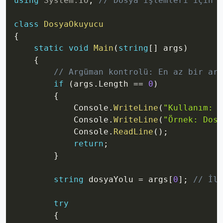
using
System
.
IO
;
// Dosya işlemleri için
class
DosyaOkuyucu
{
static
void
Main
(
string
[
]
 args
)
{
// Argüman kontrolü: En az bir arg
if
(
args
.
Length 
==
0
)
{
            Console
.
WriteLine
(
"Kullanım: D
            Console
.
WriteLine
(
"Örnek: Dosy
            Console
.
ReadLine
(
)
;
return
;
}
string
 dosyaYolu 
=
 args
[
0
]
;
// İlk
try
{