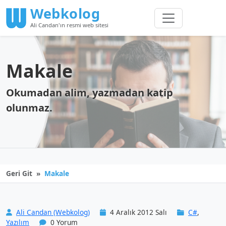
Webkolog
Ali Candan'ın resmi web sitesi
Makale
Okumadan alim, yazmadan katip
olunmaz.
Geri Git
Makale
Ali Candan (Webkolog)
4 Aralık 2012 Salı
C#
,
Yazılım
0 Yorum