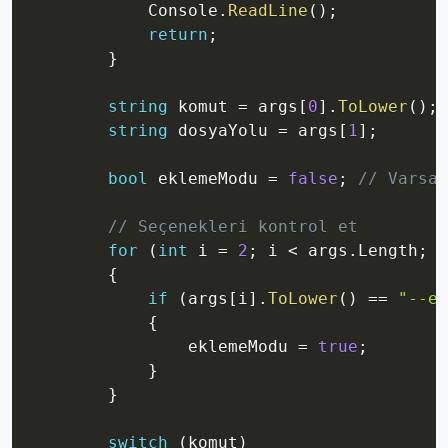
            Console
.
ReadLine
(
)
;
return
;
}
string
 komut 
=
 args
[
0
]
.
ToLower
(
)
;
string
 dosyaYolu 
=
 args
[
1
]
;
/
bool
 eklemeModu 
=
false
;
// Varsay
// Seçenekleri kontrol et
for
(
int
 i 
=
2
;
 i 
<
 args
.
Length
;
 i
{
if
(
args
[
i
]
.
ToLower
(
)
==
"--ek
{
                eklemeModu 
=
true
;
}
}
switch
(
komut
)