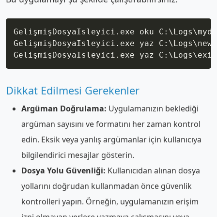
Copy
GelişmişDosyaIsleyici.exe oku C:\Logs\myda
GelişmişDosyaIsleyici.exe yaz C:\Logs\new_
Dikkat Edilmesi Gerekenler
Argüman Doğrulama:
Uygulamanızın beklediği
argüman sayısını ve formatını her zaman kontrol
edin. Eksik veya yanlış argümanlar için kullanıcıya
bilgilendirici mesajlar gösterin.
Dosya Yolu Güvenliği:
Kullanıcıdan alınan dosya
yollarını doğrudan kullanmadan önce güvenlik
kontrolleri yapın. Örneğin, uygulamanızın erişim