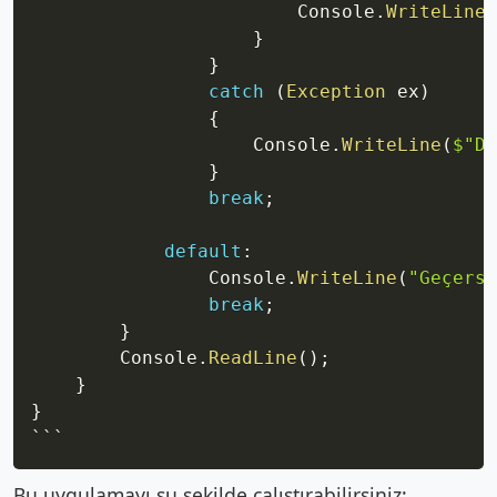
                        Console
.
WriteLine
(
}
}
catch
(
Exception
 ex
)
{
                    Console
.
WriteLine
(
$"Do
}
break
;
default
:
                Console
.
WriteLine
(
"Geçersi
break
;
}
        Console
.
ReadLine
(
)
;
}
}
```
Bu uygulamayı şu şekilde çalıştırabilirsiniz: