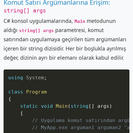
Komut Satırı Argümanlarına Erişim:
string[] args
C# konsol uygulamalarında,
metodunun
Main
aldığı
parametresi, komut
string[] args
satırından uygulamaya geçirilen tüm argümanları
içeren bir string dizisidir. Her bir boşlukla ayrılmış
değer, dizinin ayrı bir elemanı olarak kabul edilir.
Copy
using
System
;
class
Program
{
static
void
Main
(
string
[
]
 args
)
{
// Uygulama komut satırından argüm
// MyApp.exe arguman1 arguman2 "ar