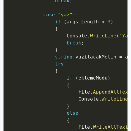
break
;
case
"yaz"
:
if
(
args
.
Length 
<
3
)
{
                    Console
.
WriteLine
(
"Yaz
break
;
}
string
 yazilacakMetin 
=
 ar
try
{
if
(
eklemeModu
)
{
                        File
.
AppendAllText
                        Console
.
WriteLine
(
}
else
{
                        File
.
WriteAllText
(