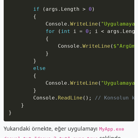
if
(
args
.
Length 
>
0
)
{
            Console
.
WriteLine
(
"Uygulamaya 
for
(
int
 i 
=
0
;
 i 
<
 args
.
Lengt
{
                Console
.
WriteLine
(
$"Argüma
}
}
else
{
            Console
.
WriteLine
(
"Uygulamaya 
}
        Console
.
ReadLine
(
)
;
// Konsolun ka
}
}
Yukarıdaki örnekte, eğer uygulamayı
MyApp.exe