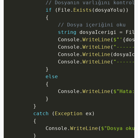
// Dosyanın varlığını kontrol 
if
(
File
.
Exists
(
dosyaYolu
)
)
{
// Dosya içeriğini oku
string
 dosyaIcerigi 
=
 File
                Console
.
WriteLine
(
$"'
{
dosy
                Console
.
WriteLine
(
"-------
                Console
.
WriteLine
(
dosyaIce
                Console
.
WriteLine
(
"-------
}
else
{
                Console
.
WriteLine
(
$"Hata: 
}
}
catch
(
Exception
 ex
)
{
            Console
.
WriteLine
(
$"Dosya okun
}