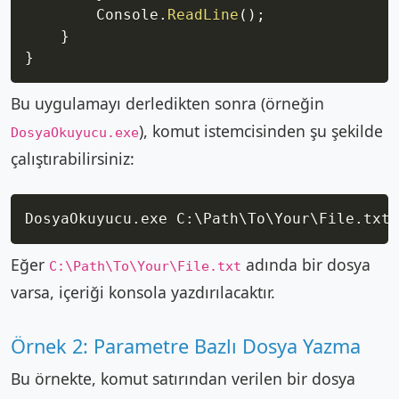
        Console
.
ReadLine
(
)
;
}
}
Bu uygulamayı derledikten sonra (örneğin
), komut istemcisinden şu şekilde
DosyaOkuyucu.exe
çalıştırabilirsiniz:
Copy
Eğer
adında bir dosya
C:\Path\To\Your\File.txt
varsa, içeriği konsola yazdırılacaktır.
Örnek 2: Parametre Bazlı Dosya Yazma
Bu örnekte, komut satırından verilen bir dosya