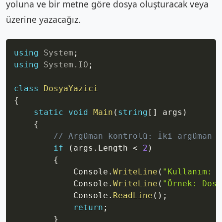
yoluna ve bir metne göre dosya oluşturacak veya
üzerine yazacağız.
Copy
using
System
;
using
System
.
IO
;
class
DosyaYazici
{
static
void
Main
(
string
[
]
 args
)
{
// Argüman kontrolü: İki argüman (
if
(
args
.
Length 
<
2
)
{
            Console
.
WriteLine
(
"Kullanım: D
            Console
.
WriteLine
(
"Örnek: Dosy
            Console
.
ReadLine
(
)
;
return
;
}