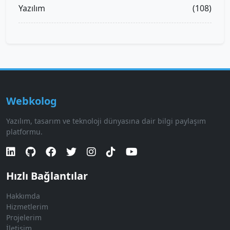
Yazılım
(108)
Webkolog
Yazılım, tasarım ve teknoloji dünyasına dair bilgi paylaşım
platformu.
Hızlı Bağlantılar
Hakkımda
Hizmetlerim
Projelerim
İletişim