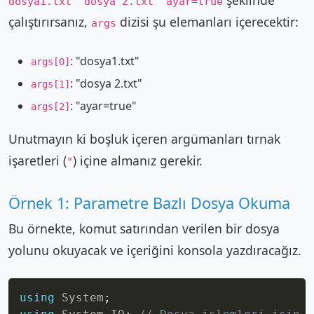
şeklinde
dosya1.txt "dosya 2.txt" ayar=true
çalıştırırsanız,
dizisi şu elemanları içerecektir:
args
: "dosya1.txt"
args[0]
: "dosya 2.txt"
args[1]
: "ayar=true"
args[2]
Unutmayın ki boşluk içeren argümanları tırnak
işaretleri (
) içine almanız gerekir.
"
Örnek 1: Parametre Bazlı Dosya Okuma
Bu örnekte, komut satırından verilen bir dosya
yolunu okuyacak ve içeriğini konsola yazdıracağız.
Copy
using
System
;