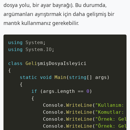
dosya yolu, bir ayar bayrağı). Bu durumda,
argümanları ayrıştırmak için daha gelişmiş bir
mantık kullanmanız gerekebilir.
Copy
using
System
;
using
System
.
IO
;
class
Geli
{
static
void
Main
(
string
[
]
 args
)
{
if
(
args
.
Length 
==
0
)
{
            Console
.
WriteLine
(
"Kullanım: G
            Console
.
WriteLine
(
"Komutlar: o
            Console
.
WriteLine
(
"Örnek: Geli
            Console
.
WriteLine
(
"Örnek: Geli