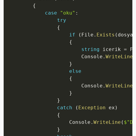
{
case
"oku"
:
try
{
if
(
File
.
Exists
(
dosyaY
{
string
 icerik 
=
 Fi
                        Console
.
WriteLine
(
}
else
{
                        Console
.
WriteLine
(
}
}
catch
(
Exception
 ex
)
{
                    Console
.
WriteLine
(
$"Do
}