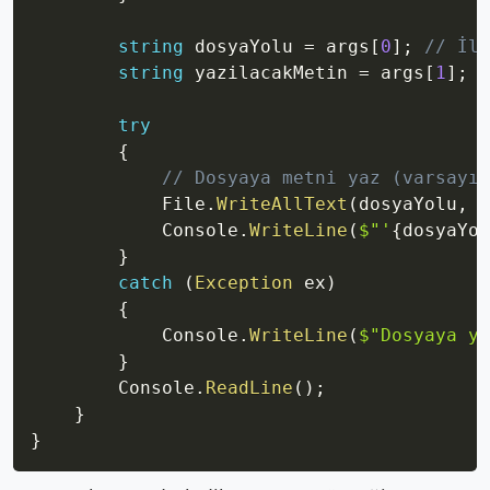
string
 dosyaYolu 
=
 args
[
0
]
;
// İlk
string
 yazilacakMetin 
=
 args
[
1
]
;
/
try
{
// Dosyaya metni yaz (varsayıl
            File
.
WriteAllText
(
dosyaYolu
,
 y
            Console
.
WriteLine
(
$"'
{
dosyaYol
}
catch
(
Exception
 ex
)
{
            Console
.
WriteLine
(
$"Dosyaya ya
}
        Console
.
ReadLine
(
)
;
}
}