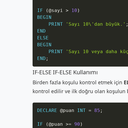
IF
(
@sayi
>
10
)
BEGIN
PRINT
'Sayı 10\'dan büyük.'
END
ELSE
BEGIN
PRINT
'Sayı 10 veya daha kü
END
;
IF-ELSE IF-ELSE Kullanımı
Birden fazla koşulu kontrol etmek için
E
kontrol edilir ve ilk doğru olan koşulun blo
DECLARE
@puan
INT
=
85
;
IF
(
@puan
>=
90
)