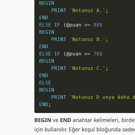
BEGIN
PRINT
'Notunuz A.'
;
END
ELSE
IF
(
@puan
>=
80
)
BEGIN
PRINT
'Notunuz B.'
;
END
ELSE
IF
(
@puan
>=
70
)
BEGIN
PRINT
'Notunuz C.'
;
END
ELSE
BEGIN
PRINT
'Notunuz D veya daha 
END
;
BEGIN
ve
END
anahtar kelimeleri, birden
için kullanılır. Eğer koşul bloğunda sad