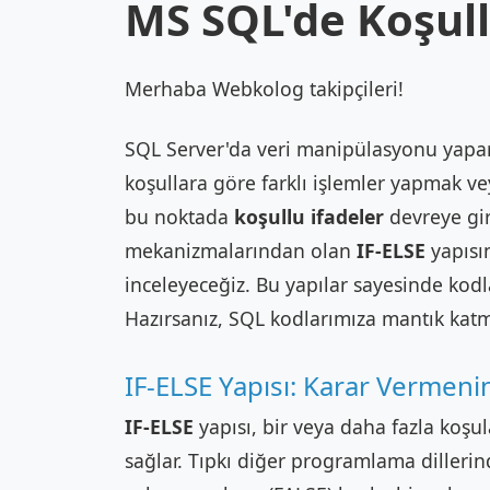
MS SQL'de Koşull
Merhaba Webkolog takipçileri!
SQL Server'da veri manipülasyonu yapark
koşullara göre farklı işlemler yapmak vey
bu noktada
koşullu ifadeler
devreye gir
mekanizmalarından olan
IF-ELSE
yapısı
inceleyeceğiz. Bu yapılar sayesinde kodla
Hazırsanız, SQL kodlarımıza mantık kat
IF-ELSE Yapısı: Karar Vermeni
IF-ELSE
yapısı, bir veya daha fazla koşula
sağlar. Tıpkı diğer programlama dillerind