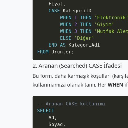
    Fiyat
,
CASE
 KategoriID

WHEN
1
THEN
'Elektronik
WHEN
2
THEN
'Giyim'
WHEN
3
THEN
'Mutfak Ale
ELSE
'Diğer'
END
AS
FROM
 Urunler
;
2. Aranan (Searched) CASE İfadesi
Bu form, daha karmaşık koşulları (karşıl
kullanmamıza olanak tanır. Her
WHEN
if
-- Aranan CASE kullanımı
SELECT
    Ad
,
    Soyad
,