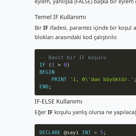
eylem, yanlışsa (FALSE) başka bir eylem g
Temel IF Kullanımı
Bir
IF
ifadesi, parantez içinde bir koşul 
blokları arasındaki kod çalıştırılır.
-- Basit bir IF koşulu
IF
(
1
>
0
)
BEGIN
PRINT
'1, 0\'dan büyüktür.'
END
;
IF-ELSE Kullanımı
Eğer
IF
koşulu yanlış olursa ne yapılaca
DECLARE
@sayi
INT
=
5
;