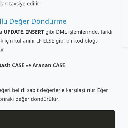
an tavsiye edilir.
şullu Değer Döndürme
ya
UPDATE
,
INSERT
gibi DML işlemlerinde, farklı
için kullanılır. IF-ELSE gibi bir kod bloğu
r.
Basit CASE
ve
Aranan CASE
.
i belirli sabit değerlerle karşılaştırılır. Eğer
onraki değer döndürülür.
Copy