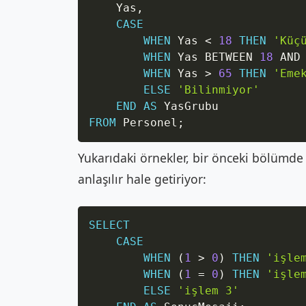
    Yas
,
CASE
WHEN
 Yas 
<
18
THEN
'Küç
WHEN
 Yas 
BETWEEN
18
AND
WHEN
 Yas 
>
65
THEN
'Eme
ELSE
'Bilinmiyor'
END
AS
FROM
 Personel
;
Yukarıdaki örnekler, bir önceki bölümd
anlaşılır hale getiriyor:
SELECT
CASE
WHEN
(
1
>
0
)
THEN
'işle
WHEN
(
1
=
0
)
THEN
'işle
ELSE
'işlem 3'