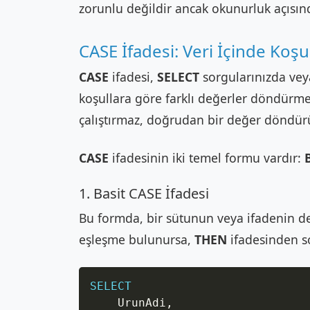
zorunlu değildir ancak okunurluk açısınd
CASE İfadesi: Veri İçinde Ko
CASE
ifadesi,
SELECT
sorgularınızda ve
koşullara göre farklı değerler döndürmek 
çalıştırmaz, doğrudan bir değer döndürü
CASE
ifadesinin iki temel formu vardır:
1. Basit CASE İfadesi
Bu formda, bir sütunun veya ifadenin değer
eşleşme bulunursa,
THEN
ifadesinden s
SELECT
    UrunAdi
,