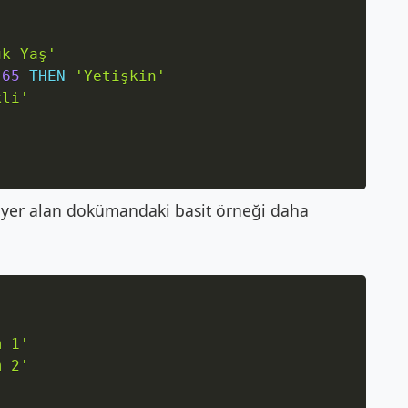
ük Yaş'
65
THEN
'Yetişkin'
kli'
e yer alan dokümandaki basit örneği daha
Copy
m 1'
m 2'