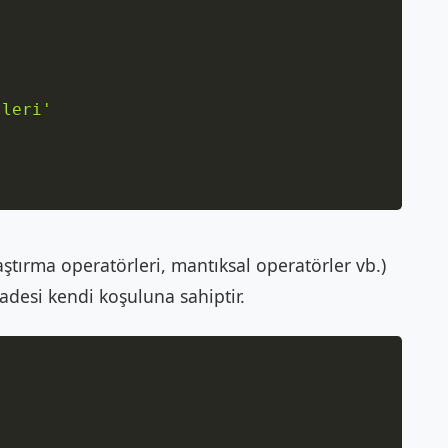
'
tleri'
aştırma operatörleri, mantıksal operatörler vb.)
adesi kendi koşuluna sahiptir.
Copy