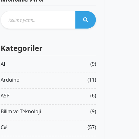
Kategoriler
AI
(9)
Arduino
(11)
ASP
(6)
Bilim ve Teknoloji
(9)
C#
(57)