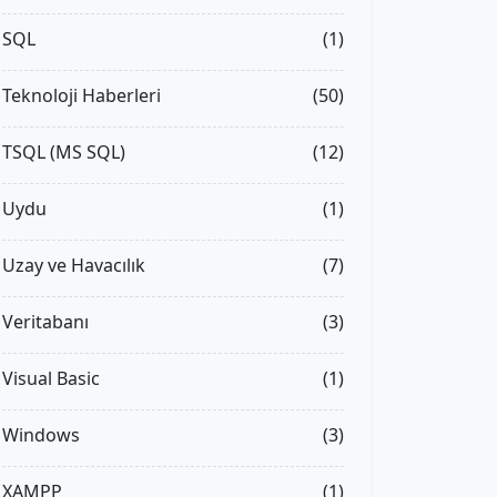
SQL
(1)
Teknoloji Haberleri
(50)
TSQL (MS SQL)
(12)
Uydu
(1)
Uzay ve Havacılık
(7)
Veritabanı
(3)
Visual Basic
(1)
Windows
(3)
XAMPP
(1)