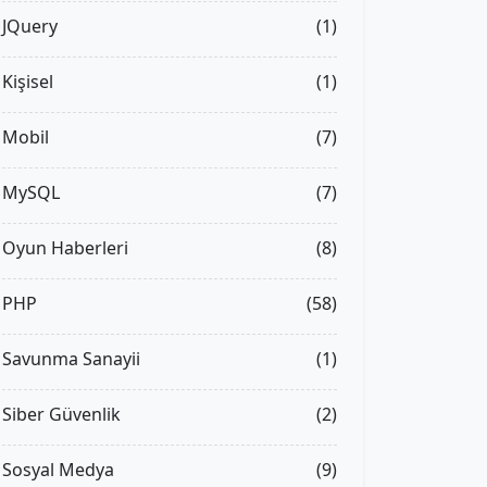
JQuery
(1)
Kişisel
(1)
Mobil
(7)
MySQL
(7)
Oyun Haberleri
(8)
PHP
(58)
Savunma Sanayii
(1)
Siber Güvenlik
(2)
Sosyal Medya
(9)