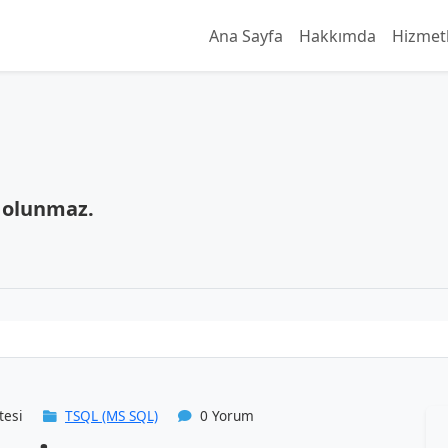
Ana Sayfa
Hakkımda
Hizmet
 olunmaz.
tesi
TSQL (MS SQL)
0 Yorum