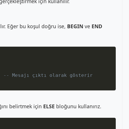
erçekleştirmek için kullanılır.
alır. Eğer bu koşul doğru ise,
BEGIN
ve
END
Copy
;
-- Mesajı çıktı olarak gösterir
ğını belirtmek için
ELSE
bloğunu kullanırız.
Copy