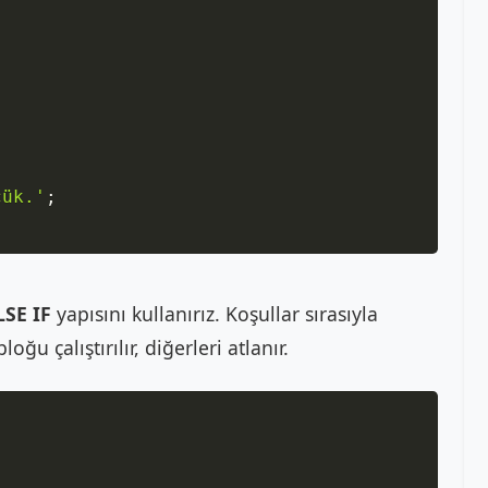
;
çük.'
;
LSE IF
yapısını kullanırız. Koşullar sırasıyla
ğu çalıştırılır, diğerleri atlanır.
Copy