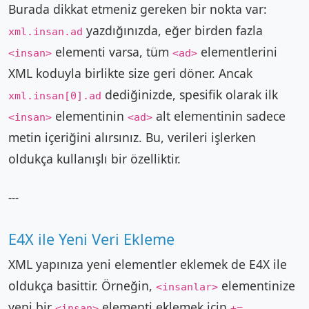
Burada dikkat etmeniz gereken bir nokta var:
yazdığınızda, eğer birden fazla
xml.insan.ad
elementi varsa, tüm
elementlerini
<insan>
<ad>
XML koduyla birlikte size geri döner. Ancak
dediğinizde, spesifik olarak ilk
xml.insan[0].ad
elementinin
alt elementinin sadece
<insan>
<ad>
metin içeriğini alırsınız. Bu, verileri işlerken
oldukça kullanışlı bir özelliktir.
---
E4X ile Yeni Veri Ekleme
XML yapınıza yeni elementler eklemek de E4X ile
oldukça basittir. Örneğin,
elementinize
<insanlar>
yeni bir
elementi eklemek için
<insan>
+=