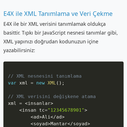
E4X ile XML Tanımlama ve Veri Çekme
E4X ile bir XML verisini tanımlamak oldukça
basittir. Tıpkı bir JavaScript nesnesi tanımlar gibi,
XML yapınızı doğrudan kodunuzun içine
yazabilirsiniz:
Copy
// XML nesnesini tanımlama
var
 xml 
=
new
XML
(
)
;
// XML verisini değişkene atama
xml 
=
<
insanlar
>
<
insan tc
=
"12345678901"
>
<
ad
>
Ali
<
/
ad
>
<
soyad
>
Mantar
<
/
soyad
>