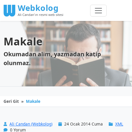
Webkolog
Ali Candan'ın resmi web sitesi
Makale
Okumadan alim, yazmadan katip
olunmaz.
Geri Git
Makale
Ali Candan (Webkolog)
24 Ocak 2014 Cuma
XML
0 Yorum