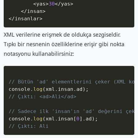
<
yas
>
30
<
/
yas
>
<
/
insan
>
<
/
insanlar
>
XML verilerine erişmek de oldukça sezgiseldir.
Tıpkı bir nesnenin özelliklerine erişir gibi nokta
notasyonu kullanabilirsiniz:
Copy
// Bütün 'ad' elementlerini çeker (XML kod
console
.
log
(
xml
.
insan
.
ad
)
;
// Çıktı: <ad>Ali</ad>
// Sadece ilk 'insan'ın 'ad' değerini çeke
console
.
log
(
xml
.
insan
[
0
]
.
ad
)
;
// Çıktı: Ali