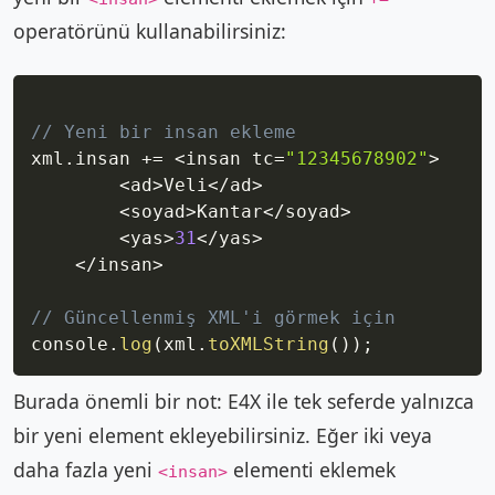
operatörünü kullanabilirsiniz:
Copy
// Yeni bir insan ekleme
xml
.
insan 
+=
<
insan tc
=
"12345678902"
>
<
ad
>
Veli
<
/
ad
>
<
soyad
>
Kantar
<
/
soyad
>
<
yas
>
31
<
/
yas
>
<
/
insan
>
// Güncellenmiş XML'i görmek için
console
.
log
(
xml
.
toXMLString
(
)
)
;
Burada önemli bir not: E4X ile tek seferde yalnızca
bir yeni element ekleyebilirsiniz. Eğer iki veya
daha fazla yeni
elementi eklemek
<insan>