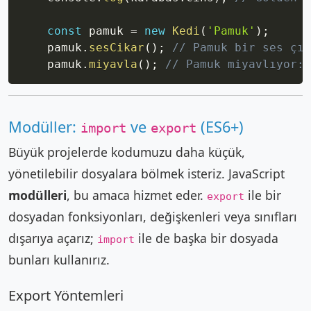
const
 pamuk 
=
new
Kedi
(
'Pamuk'
)
;
    pamuk
.
sesCikar
(
)
;
// Pamuk bir ses çık
    pamuk
.
miyavla
(
)
;
// Pamuk miyavlıyor: 
Modüller:
ve
(ES6+)
import
export
Büyük projelerde kodumuzu daha küçük,
yönetilebilir dosyalara bölmek isteriz. JavaScript
modülleri
, bu amaca hizmet eder.
ile bir
export
dosyadan fonksiyonları, değişkenleri veya sınıfları
dışarıya açarız;
ile de başka bir dosyada
import
bunları kullanırız.
Export Yöntemleri