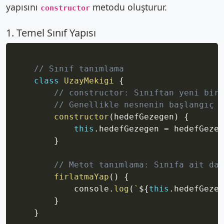
yapısını
metodu oluşturur.
constructor
1. Temel Sınıf Yapısı
Copy
// Sınıf tanımlama
class
UzayMekigi
{
// constructor: Sınıftan yeni bir 
// Genellikle nesnenin başlangıç ö
constructor
(
hedefGezegen
)
{
this
.
hedefGezegen 
=
 hedefGezeg
}
// Metot tanımlama: Sınıfa ait dav
firlatmaYap
(
)
{
            console
.
log
(
`
${
this
.
hedefGezeg
}
}