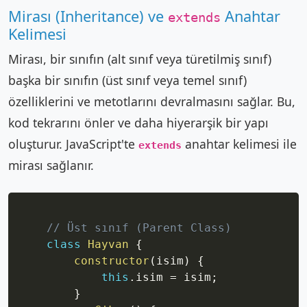
Mirası (Inheritance) ve
Anahtar
extends
Kelimesi
Mirası, bir sınıfın (alt sınıf veya türetilmiş sınıf)
başka bir sınıfın (üst sınıf veya temel sınıf)
özelliklerini ve metotlarını devralmasını sağlar. Bu,
kod tekrarını önler ve daha hiyerarşik bir yapı
oluşturur. JavaScript'te
anahtar kelimesi ile
extends
mirası sağlanır.
Copy
// Üst sınıf (Parent Class)
class
Hayvan
{
constructor
(
isim
)
{
this
.
isim 
=
 isim
;
}