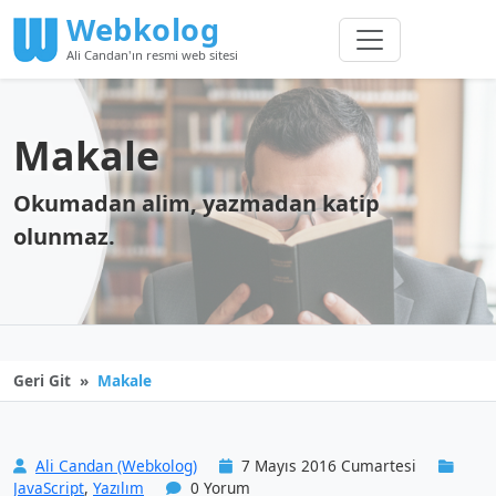
Webkolog
Ali Candan'ın resmi web sitesi
Makale
Okumadan alim, yazmadan katip
olunmaz.
Geri Git
Makale
Ali Candan (Webkolog)
7 Mayıs 2016 Cumartesi
JavaScript
,
Yazılım
0 Yorum