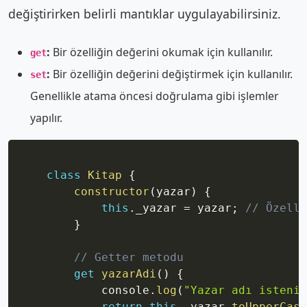
değiştirirken belirli mantıklar uygulayabilirsiniz.
:
Bir özelliğin değerini okumak için kullanılır.
get
:
Bir özelliğin değerini değiştirmek için kullanılır.
set
Genellikle atama öncesi doğrulama gibi işlemler
yapılır.
Copy
class
Kitap
{
constructor
(
yazar
)
{
this
.
_yazar 
=
 yazar
;
// Özelli
}
// Getter metodu
get
yazarAdi
(
)
{
            console
.
log
(
"Yazar adı isteniy
return
this
.
_yazar
.
toUpperCase