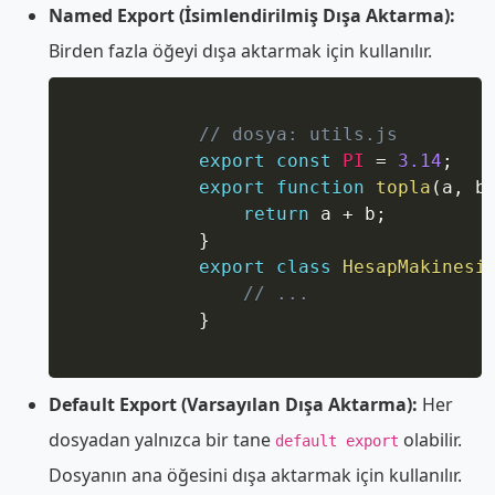
Named Export (İsimlendirilmiş Dışa Aktarma):
Birden fazla öğeyi dışa aktarmak için kullanılır.
Copy
// dosya: utils.js
export
const
PI
=
3.14
;
export
function
topla
(
a
,
 b
return
 a 
+
 b
;
}
export
class
HesapMakinesi
// ...
}
Default Export (Varsayılan Dışa Aktarma):
Her
dosyadan yalnızca bir tane
olabilir.
default export
Dosyanın ana öğesini dışa aktarmak için kullanılır.