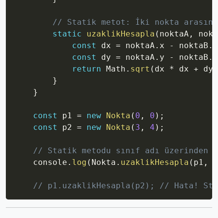
// Statik metot: İki nokta arasınd
static
uzaklikHesapla
(
noktaA
,
 nokt
const
 dx 
=
 noktaA
.
x 
-
 noktaB
.
x
const
 dy 
=
 noktaA
.
y 
-
 noktaB
.
y
return
 Math
.
sqrt
(
dx 
*
 dx 
+
 dy 
}
}
const
 p1 
=
new
Nokta
(
0
,
0
)
;
const
 p2 
=
new
Nokta
(
3
,
4
)
;
// Statik metodu sınıf adı üzerinden ç
    console
.
log
(
Nokta
.
uzaklikHesapla
(
p1
,
 p
// p1.uzaklikHesapla(p2); // Hata! Sta