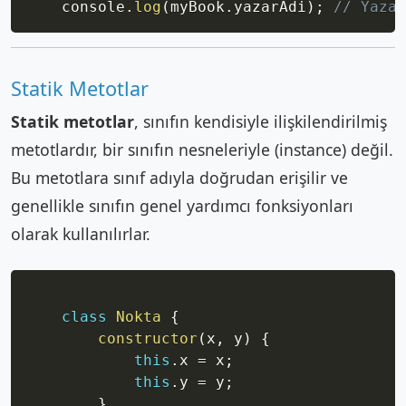
    console
.
log
(
myBook
.
yazarAdi
)
;
// Yazar
Statik Metotlar
Statik metotlar
, sınıfın kendisiyle ilişkilendirilmiş
metotlardır, bir sınıfın nesneleriyle (instance) değil.
Bu metotlara sınıf adıyla doğrudan erişilir ve
genellikle sınıfın genel yardımcı fonksiyonları
olarak kullanılırlar.
Copy
class
Nokta
{
constructor
(
x
,
 y
)
{
this
.
x 
=
 x
;
this
.
y 
=
 y
;
}