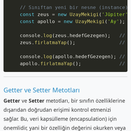
// Sınıftan yeni bir nesne (instance) 
const
 zeus 
=
new
UzayMekigi
(
'Jüpiter'
)
const
 apollo 
=
new
UzayMekigi
(
'Ay'
)
;
    console
.
log
(
zeus
.
hedefGezegen
)
;
// J
    zeus
.
firlatmaYap
(
)
;
// J
    console
.
log
(
apollo
.
hedefGezegen
)
;
// A
    apollo
.
firlatmaYap
(
)
;
// A
Getter ve Setter Metotları
Getter
ve
Setter
metotları, bir sınıfın özelliklerine
dışarıdan doğrudan erişimi kontrol etmenizi
sağlar. Bu, veri kapsülleme (encapsulation) için
önemlidir, yani bir özelliğin değerini okurken veya