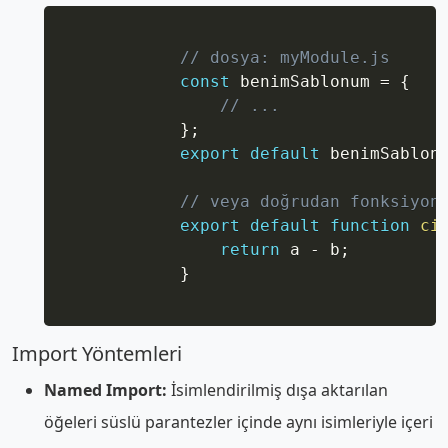
Copy
// dosya: myModule.js
const
 benimSablonum 
=
{
// ...
}
;
export
default
 benimSablon
// veya doğrudan fonksiyon
export
default
function
ci
return
 a 
-
 b
;
}
Import Yöntemleri
Named Import:
İsimlendirilmiş dışa aktarılan
öğeleri süslü parantezler içinde aynı isimleriyle içeri