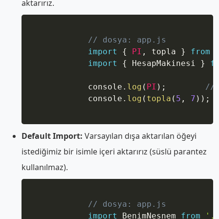
aktarırız.
Copy
// dosya: app.js
import
{
PI
,
 topla 
}
from
import
{
 HesapMakinesi 
}
f
            console
.
log
(
PI
)
;
//
            console
.
log
(
topla
(
5
,
7
)
)
;
Default Import:
Varsayılan dışa aktarılan öğeyi
istediğimiz bir isimle içeri aktarırız (süslü parantez
kullanılmaz).
Copy
// dosya: app.js
import
 BenimNesnem 
from
'.