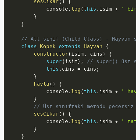
sesCikar
(
)
{
            console
.
log
(
this
.
isim 
+
' bir 
}
}
// Alt sınıf (Child Class) - Hayvan sı
class
Kopek
extends
Hayvan
{
constructor
(
isim
,
 cins
)
{
super
(
isim
)
;
// super() üst sı
this
.
cins 
=
 cins
;
}
havla
(
)
{
            console
.
log
(
this
.
isim 
+
' havl
}
// Üst sınıftaki metodu geçersiz k
sesCikar
(
)
{
            console
.
log
(
this
.
isim 
+
' tatl
}
}