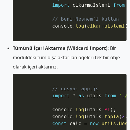
import
 cikarmaIslemi 
from
// BenimNesnem'i kullan
            console
.
log
(
cikarmaIslemi
(
Tümünü İçeri Aktarma (Wildcard Import):
Bir
modüldeki tüm dışa aktarılan öğeleri tek bir obje
olarak içeri aktarırız.
Copy
// dosya: app.js
import
*
as
 utils 
from
'./
            console
.
log
(
utils
.
PI
)
;
            console
.
log
(
utils
.
topla
(
2
,
const
 calc 
=
new
utils
.
Hes