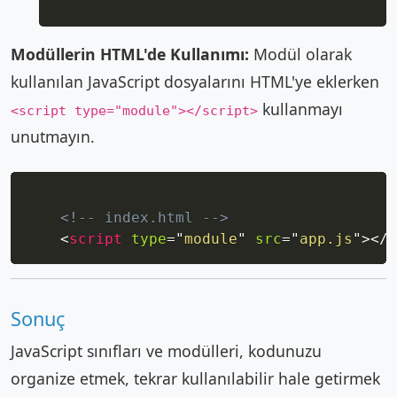
Modüllerin HTML'de Kullanımı:
Modül olarak
kullanılan JavaScript dosyalarını HTML'ye eklerken
kullanmayı
<script type="module"></script>
unutmayın.
Copy
<!-- index.html -->
<
script
type
=
"
module
"
src
=
"
app.js
"
>
</
s
Sonuç
JavaScript sınıfları ve modülleri, kodunuzu
organize etmek, tekrar kullanılabilir hale getirmek