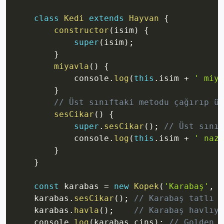
class
Kedi
extends
Hayvan
{
constructor
(
isim
)
{
super
(
isim
)
;
}
miyavla
(
)
{
            console
.
log
(
this
.
isim 
+
' miya
}
// Üst sınıftaki metodu çağırıp üz
sesCikar
(
)
{
super
.
sesCikar
(
)
;
// Üst sınıf
            console
.
log
(
this
.
isim 
+
' nazi
}
}
const
 karabas 
=
new
Kopek
(
'Karabaş'
,
'
    karabas
.
sesCikar
(
)
;
// Karabaş tatlı t
    karabas
.
havla
(
)
;
// Karabaş havlıyo
    console
.
log
(
karabas
.
cins
)
;
// Golden