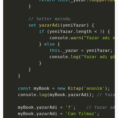
}
// Setter metodu
set
yazarAdi
(
yeniYazar
)
{
if
(
yeniYazar
.
length 
<
3
)
{
                console
.
warn
(
"Yazar adı en
}
else
{
this
.
_yazar 
=
 yeniYazar
;
                console
.
log
(
"Yazar adı gün
}
}
}
const
 myBook 
=
new
Kitap
(
'anonim'
)
;
    console
.
log
(
myBook
.
yazarAdi
)
;
// Yazar
    myBook
.
yazarAdi 
=
'f'
;
// Yazar adı
    myBook
.
yazarAdi 
=
'Can Yılmaz'
;