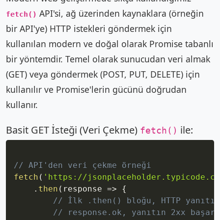
API'si, ağ üzerinden kaynaklara (örneğin
fetch()
bir API'ye) HTTP istekleri göndermek için
kullanılan modern ve doğal olarak Promise tabanlı
bir yöntemdir. Temel olarak sunucudan veri almak
(GET) veya göndermek (POST, PUT, DELETE) için
kullanılır ve Promise'lerin gücünü doğrudan
kullanır.
Basit GET İsteği (Veri Çekme)
ile:
fetch()
Copy
// API'den veri çekme örneği
fetch
(
'https://jsonplaceholder.typicode.co
.
then
(
response
=>
{
// İlk .then() bloğu, HTTP yanıtın
// response.ok, yanıtın 2xx başarı