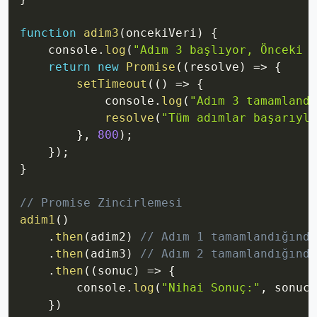
function
adim3
(
oncekiVeri
)
{
    console
.
log
(
"Adım 3 başlıyor, Önceki v
return
new
Promise
(
(
resolve
)
=>
{
setTimeout
(
(
)
=>
{
            console
.
log
(
"Adım 3 tamamlandı
resolve
(
"Tüm adımlar başarıyla
}
,
800
)
;
}
)
;
}
// Promise Zincirlemesi
adim1
(
)
.
then
(
adim2
)
// Adım 1 tamamlandığında
.
then
(
adim3
)
// Adım 2 tamamlandığında
.
then
(
(
sonuc
)
=>
{
        console
.
log
(
"Nihai Sonuç:"
,
 sonuc
)
}
)