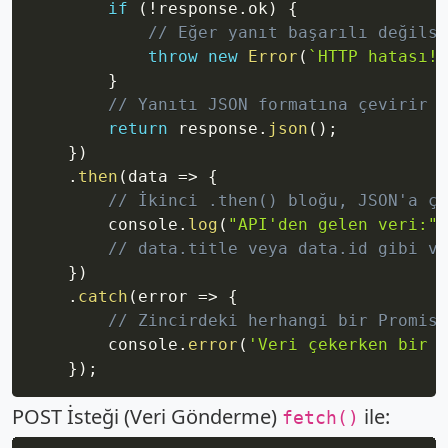
if
(
!
response
.
ok
)
{
// Eğer yanıt başarılı değilse
throw
new
Error
(
`
HTTP hatası! 
}
// Yanıtı JSON formatına çevirir (
return
 response
.
json
(
)
;
}
)
.
then
(
data
=>
{
// İkinci .then() bloğu, JSON'a çe
        console
.
log
(
"API'den gelen veri:"
,
// data.title veya data.id gibi ve
}
)
.
catch
(
error
=>
{
// Zincirdeki herhangi bir Promise
        console
.
error
(
'Veri çekerken bir h
}
)
;
POST İsteği (Veri Gönderme)
ile:
fetch()