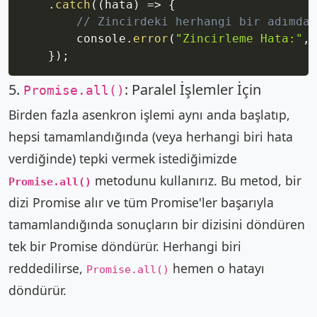
.
catch
(
(
hata
)
=>
{
// Zincirdeki herhangi bir adımda 
        console
.
error
(
"Zincirleme Hata:"
,
 
}
)
;
5.
: Paralel İşlemler İçin
Promise.all()
Birden fazla asenkron işlemi aynı anda başlatıp,
hepsi tamamlandığında (veya herhangi biri hata
verdiğinde) tepki vermek istediğimizde
metodunu kullanırız. Bu metod, bir
Promise.all()
dizi Promise alır ve tüm Promise'ler başarıyla
tamamlandığında sonuçların bir dizisini döndüren
tek bir Promise döndürür. Herhangi biri
reddedilirse,
hemen o hatayı
Promise.all()
döndürür.