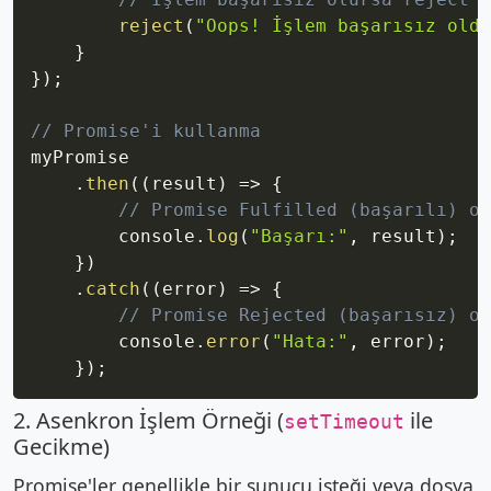
reject
(
"Oops! İşlem başarısız oldu
}
}
)
;
// Promise'i kullanma
myPromise

.
then
(
(
result
)
=>
{
// Promise Fulfilled (başarılı) ol
        console
.
log
(
"Başarı:"
,
 result
)
;
}
)
.
catch
(
(
error
)
=>
{
// Promise Rejected (başarısız) ol
        console
.
error
(
"Hata:"
,
 error
)
;
}
)
;
2. Asenkron İşlem Örneği (
ile
setTimeout
Gecikme)
Promise'ler genellikle bir sunucu isteği veya dosya