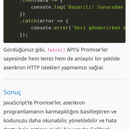
.
then
(
data
=>
{
        console
.
log
(
'Başarılı! Sunucudan g
}
)
.
catch
(
error
=>
{
        console
.
error
(
'Veri gönderirken bi
}
)
;
Gördüğünüz gibi,
API'si Promise'ler
fetch()
sayesinde hem temiz hem de anlaşılır bir şekilde
asenkron HTTP istekleri yapmamızı sağlar.
Sonuç
JavaScript'te Promise'ler, asenkron
programlamanın karmaşıklığını basitleştiren ve
kodunuzu daha okunabilir, yönetilebilir ve hata