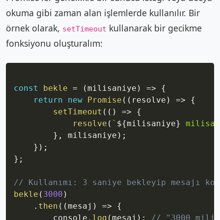
okuma gibi zaman alan işlemlerde kullanılır. Bir
örnek olarak,
kullanarak bir gecikme
setTimeout
fonksiyonu oluşturalım:
Copy
const
bekle
=
(
milisaniye
)
=>
{
return
new
Promise
(
(
resolve
)
=>
{
setTimeout
(
(
)
=>
{
resolve
(
`
${
milisaniye
}
 milisan
}
,
 milisaniye
)
;
}
)
;
}
;
// Kullanımı: 3 saniye bekleyip mesajı kon
bekle
(
3000
)
.
then
(
(
mesaj
)
=>
{
        console
.
log
(
mesaj
)
;
// "3000 milis