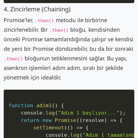
4. Zincirleme (Chaining)
Promise'ler,
metodu ile birbirine
.then()
zincirlenebilir. Bir
bloğu, kendisinden
.then()
önceki Promise tamamlandığında çalışır ve kendisi
de yeni bir Promise döndürebilir, bu da bir sonraki
bloğunun tetiklenmesini sağlar. Bu yapı,
.then()
asenkron işlemleri adım adım, sıralı bir şekilde
yönetmek için idealdir.
Copy
function
adim1
(
)
{
    console
.
log
(
"Adım 1 başlıyor..."
)
;
return
new
Promise
(
(
resolve
)
=>
{
setTimeout
(
(
)
=>
{
            console
.
log
(
"Adım 1 tamamlandı