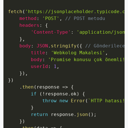
Copy
fetch
(
'https://jsonplaceholder.typicode.co
method
:
'POST'
,
// POST metodu
headers
:
{
'Content-Type'
:
'application/json'
}
,
body
:
JSON
.
stringify
(
{
// Gönderilecek
title
:
'Webkolog Makalesi'
,
body
:
'Promise konusu çok önemli!'
userId
:
1
,
}
)
,
}
)
.
then
(
response
=>
{
if
(
!
response
.
ok
)
{
throw
new
Error
(
`
HTTP hatası! 
}
return
 response
.
json
(
)
;
}
)