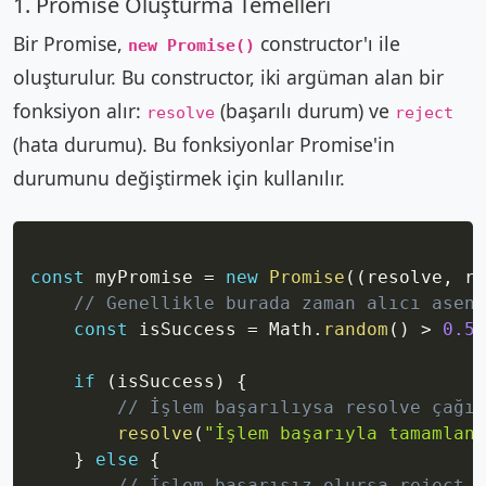
1. Promise Oluşturma Temelleri
Bir Promise,
constructor'ı ile
new Promise()
oluşturulur. Bu constructor, iki argüman alan bir
fonksiyon alır:
(başarılı durum) ve
resolve
reject
(hata durumu). Bu fonksiyonlar Promise'in
durumunu değiştirmek için kullanılır.
Copy
const
 myPromise 
=
new
Promise
(
(
resolve
,
 re
// Genellikle burada zaman alıcı asenk
const
 isSuccess 
=
 Math
.
random
(
)
>
0.5
;
if
(
isSuccess
)
{
// İşlem başarılıysa resolve çağır
resolve
(
"İşlem başarıyla tamamland
}
else
{
// İşlem başarısız olursa reject ç