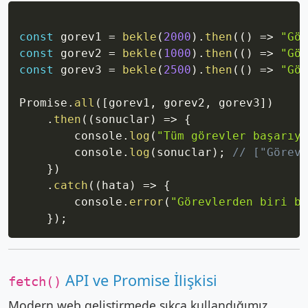
Copy
const
 gorev1 
=
bekle
(
2000
)
.
then
(
(
)
=>
"Gör
const
 gorev2 
=
bekle
(
1000
)
.
then
(
(
)
=>
"Gör
const
 gorev3 
=
bekle
(
2500
)
.
then
(
(
)
=>
"Gör
Promise
.
all
(
[
gorev1
,
 gorev2
,
 gorev3
]
)
.
then
(
(
sonuclar
)
=>
{
        console
.
log
(
"Tüm görevler başarıyl
        console
.
log
(
sonuclar
)
;
// ["Görev
}
)
.
catch
(
(
hata
)
=>
{
        console
.
error
(
"Görevlerden biri ba
}
)
;
API ve Promise İlişkisi
fetch()
Modern web geliştirmede sıkça kullandığımız