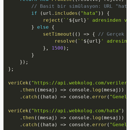
// Basit bir simülasyon: URL "hata
if
(
url
.
includes
(
"hata"
)
)
{
reject
(
`
'
${
url
}
' adresinden ve
}
else
{
setTimeout
(
(
)
=>
{
// Gerçek b
resolve
(
`
'
${
url
}
' adresind
}
,
1500
)
;
}
}
)
;
}
;
veriCek
(
"https://api.webkolog.com/veriler"
.
then
(
(
mesaj
)
=>
 console
.
log
(
mesaj
)
)
/
.
catch
(
(
hata
)
=>
 console
.
error
(
"Genel 
veriCek
(
"https://api.webkolog.com/hata"
)
/
.
then
(
(
mesaj
)
=>
 console
.
log
(
mesaj
)
)
.
catch
(
(
hata
)
=>
 console
.
error
(
"Genel 