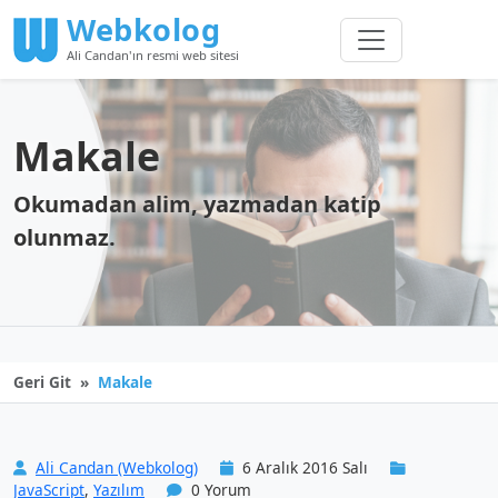
Webkolog
Ali Candan'ın resmi web sitesi
Makale
Okumadan alim, yazmadan katip
olunmaz.
Geri Git
Makale
Ali Candan (Webkolog)
6 Aralık 2016 Salı
JavaScript
,
Yazılım
0 Yorum