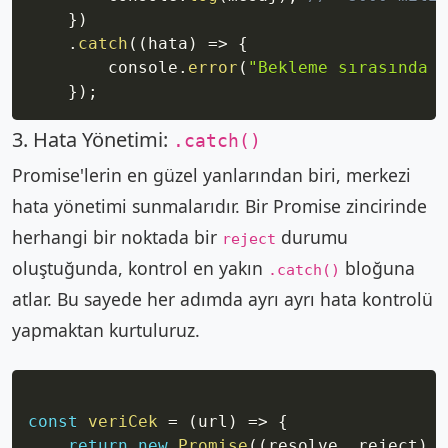
}
)
.
catch
(
(
hata
)
=>
{
        console
.
error
(
"Bekleme sırasında b
}
)
;
3. Hata Yönetimi:
.catch()
Promise'lerin en güzel yanlarından biri, merkezi
hata yönetimi sunmalarıdır. Bir Promise zincirinde
herhangi bir noktada bir
durumu
reject
oluştuğunda, kontrol en yakın
bloğuna
.catch()
atlar. Bu sayede her adımda ayrı ayrı hata kontrolü
yapmaktan kurtuluruz.
Copy
const
veriCek
=
(
url
)
=>
{
return
new
Promise
(
(
resolve
,
 reject
)
=