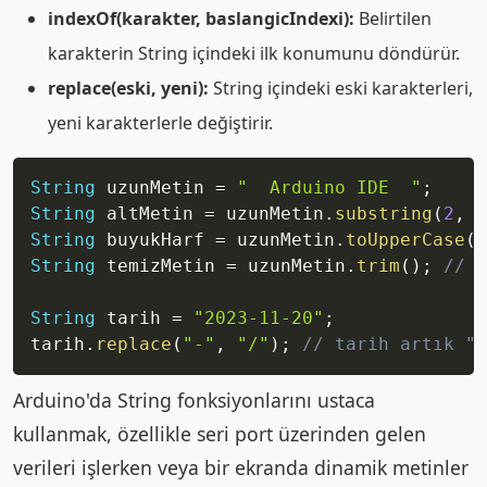
indexOf(karakter, baslangicIndexi):
Belirtilen
karakterin String içindeki ilk konumunu döndürür.
replace(eski, yeni):
String içindeki eski karakterleri,
yeni karakterlerle değiştirir.
Copy
String
 uzunMetin 
=
"  Arduino IDE  "
;
String
 altMetin 
=
 uzunMetin
.
substring
(
2
,
9
String
 buyukHarf 
=
 uzunMetin
.
toUpperCase
(
)
String
 temizMetin 
=
 uzunMetin
.
trim
(
)
;
// t
String
 tarih 
=
"2023-11-20"
;
tarih
.
replace
(
"-"
,
"/"
)
;
// tarih artık "2
Arduino'da String fonksiyonlarını ustaca
kullanmak, özellikle seri port üzerinden gelen
verileri işlerken veya bir ekranda dinamik metinler