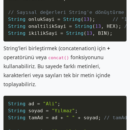
// Sayısal değerleri String'e dönüştürme
String
 onlukSayi 
=
String
(
13
)
;
// "13
String
 onaltilikSayi 
=
String
(
13
,
 HEX
)
;
//
String
 ikilikSayi 
=
String
(
13
,
 BIN
)
;
/
String'leri birleştirmek (concatenation) için
+
operatörünü veya
fonksiyonunu
concat()
kullanabiliriz. Bu sayede farklı metinleri,
karakterleri veya sayıları tek bir metin içinde
toplayabiliriz.
Copy
String
 ad 
=
"Ali"
;
String
 soyad 
=
"Yılmaz"
;
String
 tamAd 
=
 ad 
+
" "
+
 soyad
;
// tamAd 