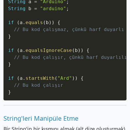
String
 a 
=
"Arduino"
;
String
 b 
=
"arduino"
;
if
(
a
.
equals
(
b
)
)
{
// Bu kod çalışmaz, çünkü harf duyarlı b
}
if
(
a
.
equalsIgnoreCase
(
b
)
)
{
// Bu kod çalışır, çünkü harf duyarlılığ
}
if
(
a
.
startsWith
(
"Ard"
)
)
{
// Bu kod çalışır
}
String'leri Manipüle Etme
Bir String'in bir kısmını almak (alt dize oluşturmak),