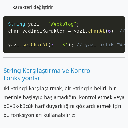
karakteri değiştirir.
Copy
String
 yazi 
=
"Webkolog"
;
char yedinciKarakter 
=
 yazi
.
charAt
(
6
)
;
// 
yazi
.
setCharAt
(
3
,
'K'
)
;
// yazi artık "Web
String Karşılaştırma ve Kontrol
Fonksiyonları
İki String'i karşılaştırmak, bir String'in belirli bir
metinle başlayıp başlamadığını kontrol etmek veya
büyük-küçük harf duyarlılığını göz ardı etmek için
bu fonksiyonları kullanabiliriz: