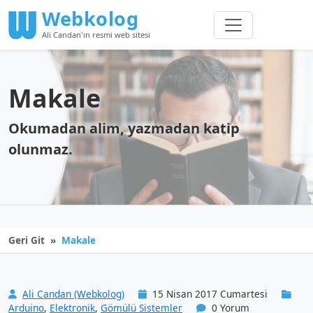
Webkolog
Ali Candan'ın resmi web sitesi
Makale
Okumadan alim, yazmadan katip
olunmaz.
Geri Git
Makale
Ali Candan (Webkolog)
15 Nisan 2017 Cumartesi
Arduino
,
Elektronik
,
Gömülü Sistemler
0 Yorum