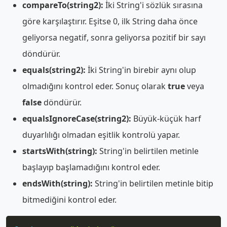
compareTo(string2):
İki String'i sözlük sırasına
göre karşılaştırır. Eşitse 0, ilk String daha önce
geliyorsa negatif, sonra geliyorsa pozitif bir sayı
döndürür.
equals(string2):
İki String'in birebir aynı olup
olmadığını kontrol eder. Sonuç olarak
true
veya
false
döndürür.
equalsIgnoreCase(string2):
Büyük-küçük harf
duyarlılığı olmadan eşitlik kontrolü yapar.
startsWith(string):
String'in belirtilen metinle
başlayıp başlamadığını kontrol eder.
endsWith(string):
String'in belirtilen metinle bitip
bitmediğini kontrol eder.
Copy