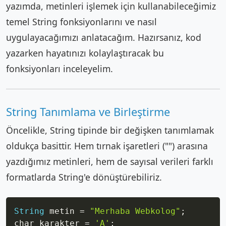
yazımda, metinleri işlemek için kullanabileceğimiz
temel String fonksiyonlarını ve nasıl
uygulayacağımızı anlatacağım. Hazırsanız, kod
yazarken hayatınızı kolaylaştıracak bu
fonksiyonları inceleyelim.
String Tanımlama ve Birleştirme
Öncelikle, String tipinde bir değişken tanımlamak
oldukça basittir. Hem tırnak işaretleri ("") arasına
yazdığımız metinleri, hem de sayısal verileri farklı
formatlarda String'e dönüştürebiliriz.
Copy
String
 metin 
=
"Merhaba Webkolog"
;
char karakter 
=
'A'
;