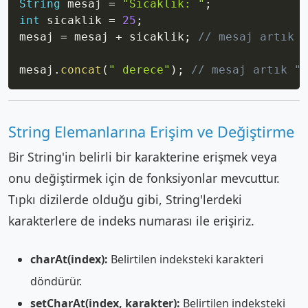
String
 mesaj 
=
"Sıcaklık: "
;
int
 sicaklik 
=
25
;
mesaj 
=
 mesaj 
+
 sicaklik
;
// mesaj artık "
mesaj
.
concat
(
" derece"
)
;
// mesaj artık "S
String Elemanlarına Erişim ve Değiştirme
Bir String'in belirli bir karakterine erişmek veya
onu değiştirmek için de fonksiyonlar mevcuttur.
Tıpkı dizilerde olduğu gibi, String'lerdeki
karakterlere de indeks numarası ile erişiriz.
charAt(index):
Belirtilen indeksteki karakteri
döndürür.
setCharAt(index, karakter):
Belirtilen indeksteki