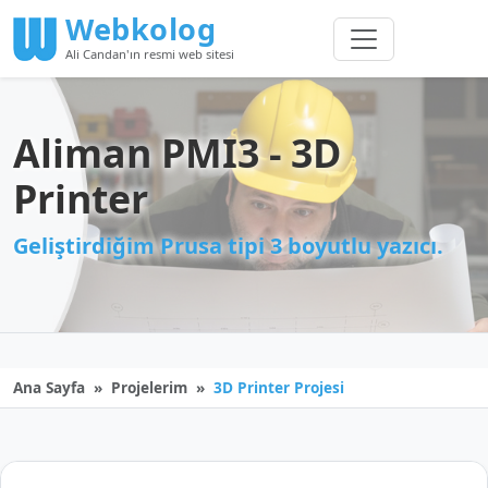
Webkolog
Ali Candan'ın resmi web sitesi
Aliman PMI3 - 3D
Printer
Geliştirdiğim Prusa tipi 3 boyutlu yazıcı.
Ana Sayfa
Projelerim
3D Printer Projesi